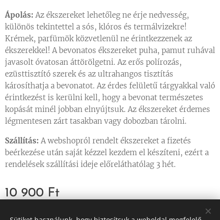
Ápolás:
Az ékszereket lehetőleg ne érje nedvesség,
különös tekintettel a sós, klóros és termálvizekre!
Krémek, parfümök közvetlenül ne érintkezzenek az
ékszerekkel! A bevonatos ékszereket puha, pamut ruhával
javasolt óvatosan áttörölgetni. Az erős polírozás,
ezüsttisztító szerek és az ultrahangos tisztítás
károsíthatja a bevonatot. Az érdes felületű tárgyakkal való
érintkezést is kerülni kell, hogy a bevonat természetes
kopását minél jobban elnyújtsuk. Az ékszereket érdemes
légmentesen zárt tasakban vagy dobozban tárolni.
Szállítás:
A webshopról rendelt ékszereket a fizetés
beérkezése után saját kézzel kezdem el készíteni, ezért a
rendelések szállítási ideje előreláthatólag 3 hét.
10 900
Ft
Sütiket használunk, hogy biztosítsuk a weboldal megfelelő