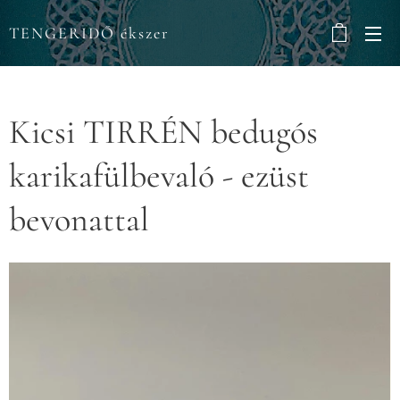
TENGERIDŐ ékszer
Kicsi TIRRÉN bedugós
karikafülbevaló - ezüst
bevonattal