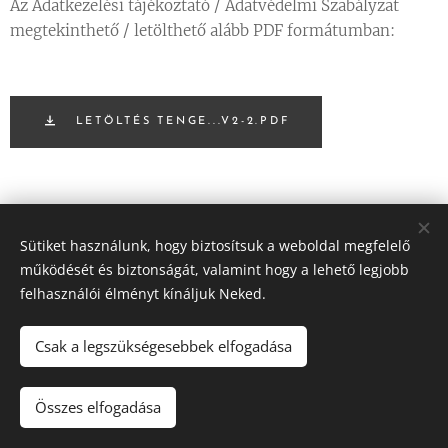
Az Adatkezelési tájékoztató / Adatvédelmi Szabályzat
megtekinthető / letölthető alább PDF formátumban:
LETÖLTÉS TENGE...V2-2.PDF
Sütiket használunk, hogy biztosítsuk a weboldal megfelelő
működését és biztonságát, valamint hogy a lehető legjobb
felhasználói élményt kínáljuk Neked.
Csak a legszükségesebbek elfogadása
© 2023 Minden jog fenntartva
Összes elfogadása
Az oldalt a
Webnode
működteti
Sütik