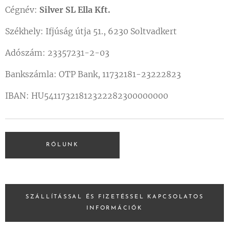
Cégnév:
Silver SL Ella Kft.
Székhely: Ifjúság útja 51., 6230 Soltvadkert
Adószám: 23357231-2-03
Bankszámla: OTP Bank, 11732181-23222823
IBAN: HU54117321812322282300000000
RÓLUNK
SZÁLLÍTÁSSAL ÉS FIZETÉSSEL KAPCSOLATOS
INFORMÁCIÓK