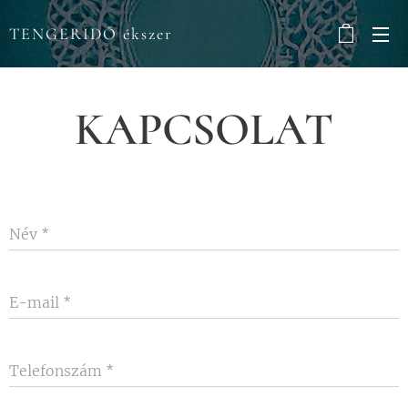
TENGERIDŐ ékszer
KAPCSOLAT
Név
E-mail
Telefonszám