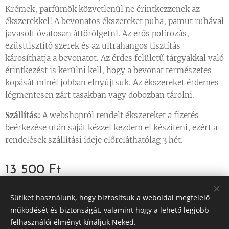
Krémek, parfümök közvetlenül ne érintkezzenek az
ékszerekkel! A bevonatos ékszereket puha, pamut ruhával
javasolt óvatosan áttörölgetni. Az erős polírozás,
ezüsttisztító szerek és az ultrahangos tisztítás
károsíthatja a bevonatot. Az érdes felületű tárgyakkal való
érintkezést is kerülni kell, hogy a bevonat természetes
kopását minél jobban elnyújtsuk. Az ékszereket érdemes
légmentesen zárt tasakban vagy dobozban tárolni.
Szállítás:
A webshopról rendelt ékszereket a fizetés
beérkezése után saját kézzel kezdem el készíteni, ezért a
rendelések szállítási ideje előreláthatólag 3 hét.
13 500
Ft
Sütiket használunk, hogy biztosítsuk a weboldal megfelelő
működését és biztonságát, valamint hogy a lehető legjobb
felhasználói élményt kínáljuk Neked.
© 2023 Minden jog fenntartva