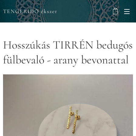
TENGERIDŐ ékszer
Hosszúkás TIRRÉN bedugós
fülbevaló - arany bevonattal