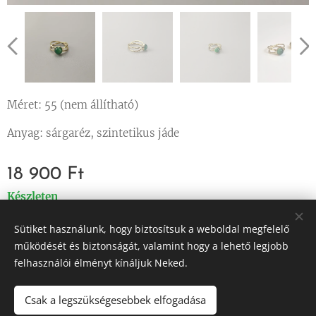
Méret: 55 (nem állítható)
Anyag: sárgaréz, szintetikus jáde
18 900
Ft
Készleten
Sütiket használunk, hogy biztosítsuk a weboldal megfelelő
működését és biztonságát, valamint hogy a lehető legjobb
felhasználói élményt kínáljuk Neked.
© 2023 Minden jog fenntartva
Az oldalt a
Webnode
működteti
Sütik
Csak a legszükségesebbek elfogadása