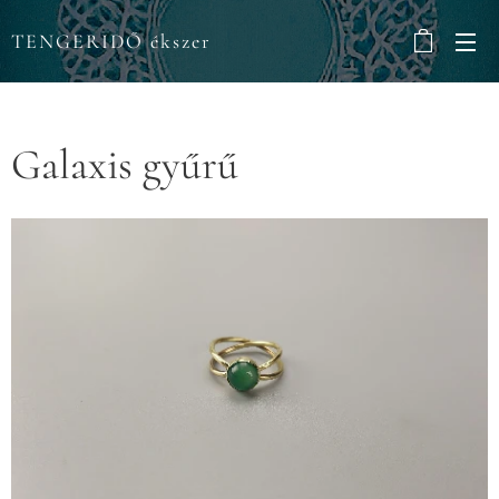
TENGERIDŐ ékszer
Galaxis gyűrű